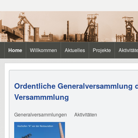
Search
Home
Willkommen
Aktuelles
Projekte
Aktivität
Main navigation
Close search
Ordentliche Generalversammlung de
Versammmlung
Generalversammlungen
Aktivitäten