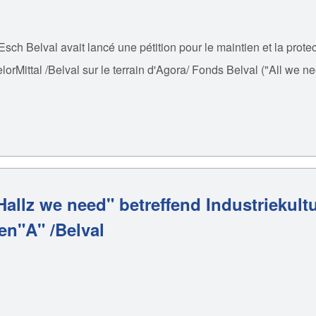
Esch Belval avait lancé une pétition pour le maintien et la prot
elorMittal /Belval sur le terrain d'Agora/ Fonds Belval ("All we n
llz we need" betreffend Industriekultu
en"A" /Belval