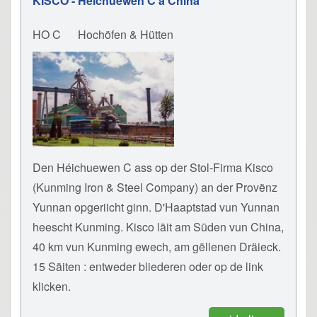
KISCO - Héichuewen C a China
HO C
Hochöfen & Hütten
Den Héichuewen C ass op der Stol-Firma Kisco
(Kunming Iron & Steel Company) an der Provënz
Yunnan opgeriicht ginn. D'Haaptstad vun Yunnan
heescht Kunming. Kisco läit am Süden vun China,
40 km vun Kunming ewech, am gëllenen Dräieck.
15 Säiten : entweder bliederen oder op de link
klicken.