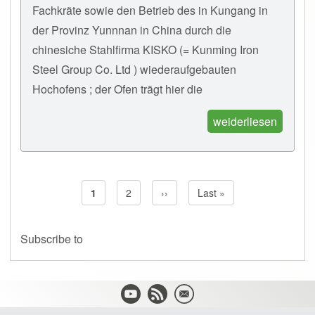
Fachkräte sowie den Betrieb des in Kungang in
der Provinz Yunnnan in China durch die
chinesiche Stahlfirma KISKO (= Kunming Iron
Steel Group Co. Ltd ) wiederaufgebauten
Hochofens ; der Ofen trägt hier die
weiderliesen
Current page
1
Page
2
Next page
››
Last page
Last »
Pagination
Subscribe to