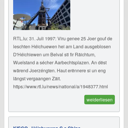
RTL.lu: 31. Juli 1997: Viru genee 25 Joer gouf de
leschten Héichuewen hei am Land ausgeblosen
D'Héichiewen um Belval sti fir Räichtum,
Wuelstand a sécher Aarbechtsplazen. An dëst
wärend Joerzéngten. Haut erënnere si un eng
längst vergaangen Zäit.
https://www.rtl.lu/news/national/a/1948377.html
weiderliesen