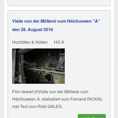
Visite vun der Möllerei vum Héichuewen "A"
den 28. August 2016
Hochöfen & Hütten
HO A
Film iwwert d'Visite vun der Möllerei vum
Héichuewen A, réaliséiert vum Fernand RICKAL
mat Text vum Robi GALES.