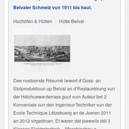
Belvaler Schmelz vun 1911 bis haut.
Hochöfen & Hütten
Hütte Belval
Dee nostoende Résumé iwwert d’Goss- an
Stolproduktioun op Belval an d’Restauréirung vun
der Héichuewenterrass gouf vum Auteur bei 2
Konveniate vun den Ingenieur-Techniker vun der
Ecole Technique Lëtzebuerg an de Joeren 2011
an 2012 virgedroen. Et waren dat jeeweils déi 3
Klassen Elektrotechnik – Maschinebau a