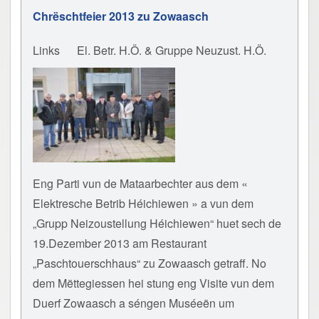
Chrëschtfeier 2013 zu Zowaasch
Links
El. Betr. H.Ö. & Gruppe Neuzust. H.Ö.
Eng Parti vun de Mataarbechter aus dem «
Elektresche Betrib Héichiewen » a vun dem
„Grupp Neizoustellung Héichiewen“ huet sech de
19.Dezember 2013 am Restaurant
„Paschtouerschhaus“ zu Zowaasch getraff. No
dem Mëttegiessen hei stung eng Visite vun dem
Duerf Zowaasch a séngen Muséeën um