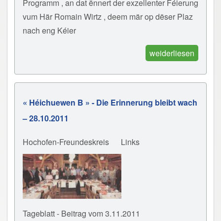
Programm , an dat ënnert der exzellenter Féierung
vum Här Romain Wirtz , deem mär op dëser Plaz
nach eng Kéier
weiderliesen
« Héichuewen B » - Die Erinnerung bleibt wach
– 28.10.2011
Hochofen-Freundeskreis
Links
Tageblatt - Beitrag vom 3.11.2011