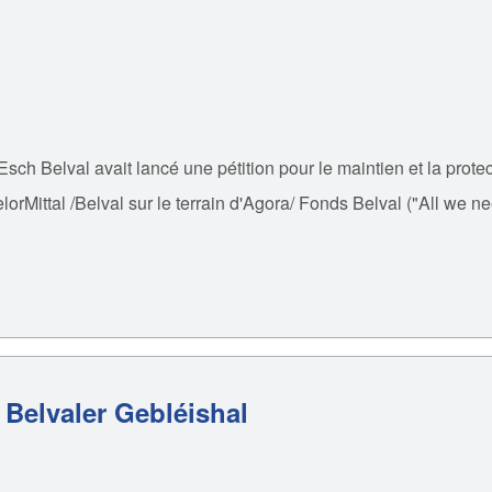
Esch Belval avait lancé une pétition pour le maintien et la prot
elorMittal /Belval sur le terrain d'Agora/ Fonds Belval ("All we n
r Belvaler Gebléishal