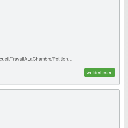
Accueil/TravailALaChambre/Petition…
weiderliesen