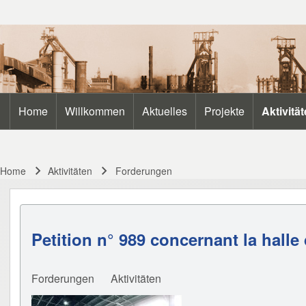
Search
Home
Willkommen
Aktuelles
Projekte
Aktivitä
Main navigation
Close search
Home
Aktivitäten
Forderungen
Breadcrumb
Petition n° 989 concernant la halle 
Forderungen
Aktivitäten