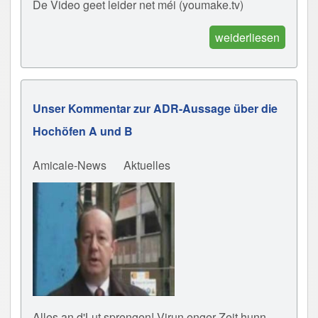
De Video geet leider net méi (youmake.tv)
weiderliesen
Unser Kommentar zur ADR-Aussage über die
Hochöfen A und B
Amicale-News
Aktuelles
Alles an d'Lut sprengen! Virun enger Zeit hunn