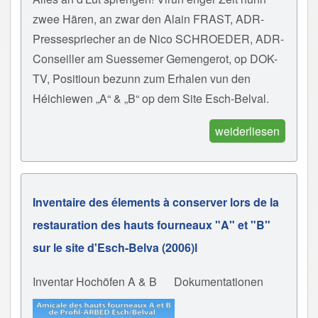
zwee Hären, an zwar den Alain FRAST, ADR-
Pressespriecher an de Nico SCHROEDER, ADR-
Conseiller am Suessemer Gemengerot, op DOK-
TV, Positioun bezunn zum Erhalen vun den
Héichiewen „A“ & „B“ op dem Site Esch-Belval.
weiderliesen
Inventaire des élements à conserver lors de la
restauration des hauts fourneaux "A" et "B"
sur le site d'Esch-Belva (2006)l
Inventar Hochöfen A & B
Dokumentationen