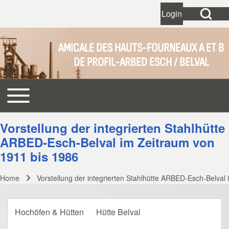
Open Search Bl
Login
User account 
Open login dial
AMICALE DES HAUTS-FOURNEAUX A ET B
DE PROFIL-ARBED ESCH / BELVAL
Search
Toggle main menu
Main navigation
Close search
Vorstellung der integrierten Stahlhütte
ARBED-Esch-Belval im Zeitraum von
1911 bis 1986
Home
Vorstellung der integrierten Stahlhütte ARBED-Esch-Belval
Breadcrumb
Hochöfen & Hütten
Hütte Belval