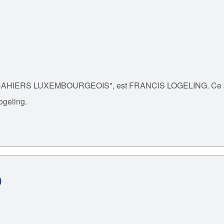
 "LES CAHIERS LUXEMBOURGEOIS", est FRANCIS LOGELING. Ce so
ogeling.
0