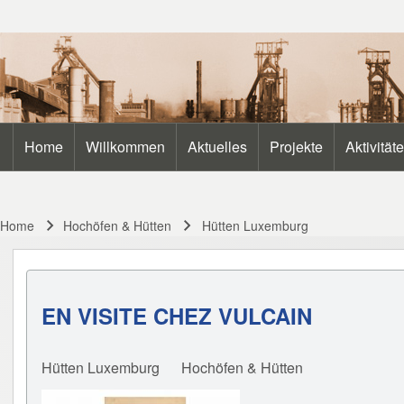
Search
Home
Willkommen
Aktuelles
Projekte
Aktivität
Main navigation
Close search
Home
Hochöfen & Hütten
Hütten Luxemburg
Breadcrumb
EN VISITE CHEZ VULCAIN
Hütten Luxemburg
Hochöfen & Hütten