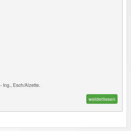
ng., Esch/Alzette.
weiderliesen