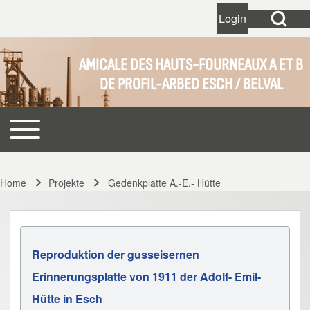
Open Search Bl
Login
User account 
Open login dial
AMICALE DES HAUTS-FOURNEAUX A ET B
DE PROFIL-ARBED ESCH / BELVAL
Search
Toggle main menu
Main navigation
Close search
Home
Projekte
Gedenkplatte A.-E.- Hütte
Breadcrumb
Reproduktion der gusseisernen
Erinnerungsplatte von 1911 der Adolf- Emil-
Hütte in Esch