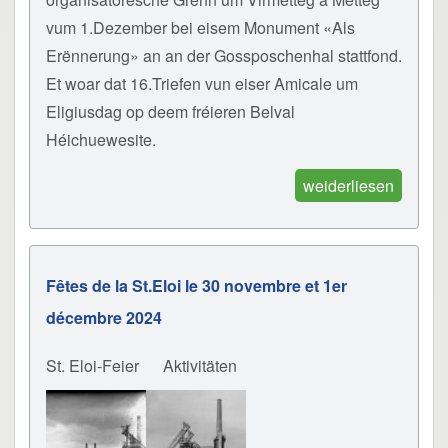
vum 1.Dezember bei eisem Monument «Als
Erënnerung» an an der Gossposchenhal stattfond.
Et woar dat 16.Triefen vun eiser Amicale um
Eligiusdag op deem fréieren Belval
Héichuewesite.
weiderliesen
Fêtes de la St.Eloi le 30 novembre et 1er
décembre 2024
St. Eloi-Feier
Aktivitäten