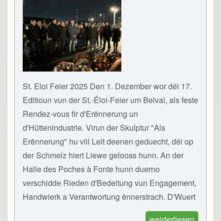
St. Eloi Feier 2025 Den 1. Dezember wor déi 17.
Editioun vun der St.-Éloi-Feier um Belval, als feste
Rendez-vous fir d'Erënnerung un
d'Hüttenindustrie. Virun der Skulptur "Als
Erënnerung" hu vill Leit deenen geduecht, déi op
der Schmelz hiert Liewe gelooss hunn. An der
Halle des Poches à Fonte hunn duerno
verschidde Rieden d'Bedeitung vun Engagement,
Handwierk a Verantwortung ënnerstrach. D'Wuert
weiderliesen