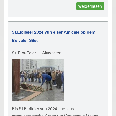
weiderliesen
St.Eloifeier 2024 vun eiser Amicale op dem
Belvaler Site.
St. Eloi-Feier
Aktivitäten
Eis St.Eloifeier vun 2024 huet aus
organisatoresche Grënn um Virmëtteg a Mëtteg