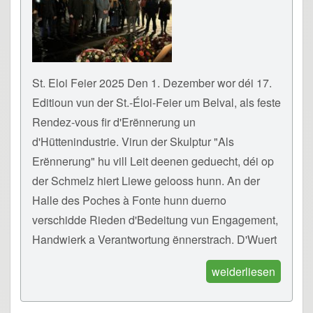
St. Eloi Feier 2025 Den 1. Dezember wor déi 17.
Editioun vun der St.-Éloi-Feier um Belval, als feste
Rendez-vous fir d'Erënnerung un
d'Hüttenindustrie. Virun der Skulptur "Als
Erënnerung" hu vill Leit deenen geduecht, déi op
der Schmelz hiert Liewe gelooss hunn. An der
Halle des Poches à Fonte hunn duerno
verschidde Rieden d'Bedeitung vun Engagement,
Handwierk a Verantwortung ënnerstrach. D'Wuert
weiderliesen