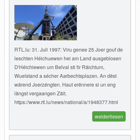
RTL.lu: 31. Juli 1997: Viru genee 25 Joer gouf de
leschten Héichuewen hei am Land ausgeblosen
D'Héichiewen um Belval sti fir Räichtum,
Wuelstand a sécher Aarbechtsplazen. An dëst
wärend Joerzéngten. Haut erënnere si un eng
längst vergaangen Zäit.
https://www.rtl.lu/news/national/a/1948377.html
weiderliesen