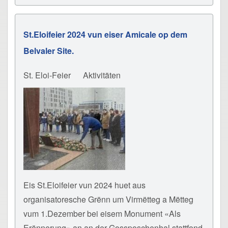
St.Eloifeier 2024 vun eiser Amicale op dem
Belvaler Site.
St. Eloi-Feier
Aktivitäten
Eis St.Eloifeier vun 2024 huet aus
organisatoresche Grënn um Virmëtteg a Mëtteg
vum 1.Dezember bei eisem Monument «Als
Erënnerung» an an der Gossposchenhal stattfond.