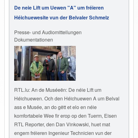
De neie Lift um Uewen "A" um fréieren
Héichuewesite vun der Belvaler Schmelz
Presse- und Audiomitteilungen
Dokumentationen
RTL.lu: An de Muséeën: De néie Lift um
Héichuewen. Och den Héichuewen A um Belval
ass e Musée, an do gëtt et elo en néie
komfortabele Wee fir erop op den Tuerm, Eisen
RTL Reporter, den Dan Vinkowski, huet mat
engem fréieren Ingenieur Technicien vun der