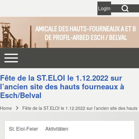
Open Search Bl
Login
User account 
Open login dial
AMICALE DES HAUTS-FOURNEAUX A ET B
DE PROFIL-ARBED ESCH / BELVAL
Search
Toggle main menu
Main navigation
Close search
Fête de la ST.ELOI le 1.12.2022 sur
l’ancien site des hauts fourneaux à
Esch/Belval
Home
Fête de la ST.ELOI le 1.12.2022 sur l’ancien site des hauts
Breadcrumb
St. Eloi-Feier
Aktivitäten