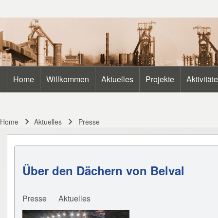
Search
Home
Willkommen
Aktuelles
Projekte
Aktivität
Main navigation
Close search
Home
Aktuelles
Presse
Breadcrumb
Über den Dächern von Belval
Presse
Aktuelles