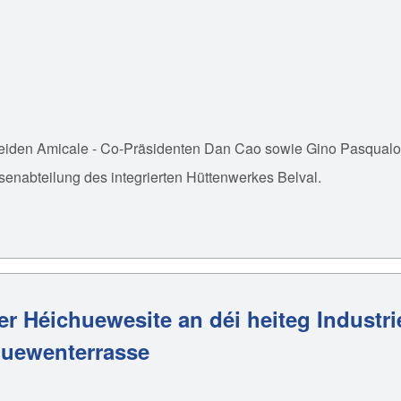
beiden Amicale - Co-Präsidenten Dan Cao sowie Gino Pasqualoni
senabteilung des integrierten Hüttenwerkes Belval.
ler Héichuewesite an déi heiteg Industr
huewenterrasse