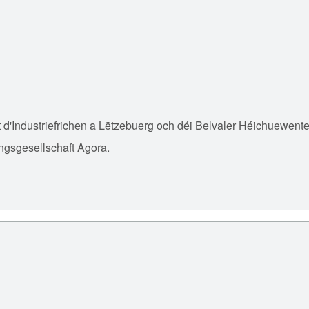
'Industriefrichen a Lëtzebuerg och déi Belvaler Héichuewenter
gsgesellschaft Agora.