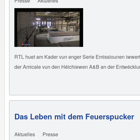
Presse
Aktuelles
RTL huet am Kader vun enger Serie Emissiounen iwwert d
der Amicale vun den Héichiewen A&B an der Entwécklun
Das Leben mit dem Feuerspucker
Aktuelles
Presse