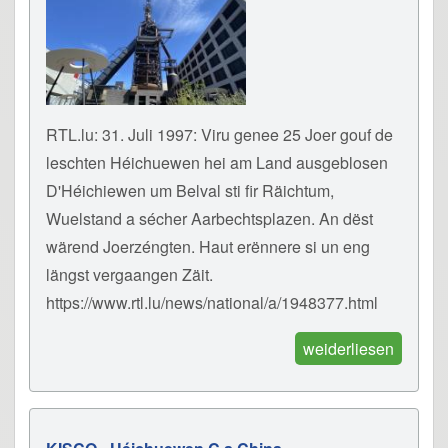
RTL.lu: 31. Juli 1997: Viru genee 25 Joer gouf de
leschten Héichuewen hei am Land ausgeblosen
D'Héichiewen um Belval sti fir Räichtum,
Wuelstand a sécher Aarbechtsplazen. An dëst
wärend Joerzéngten. Haut erënnere si un eng
längst vergaangen Zäit.
https://www.rtl.lu/news/national/a/1948377.html
weiderliesen