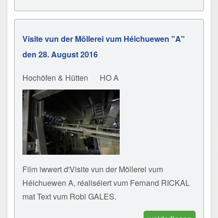
Visite vun der Möllerei vum Héichuewen "A"
den 28. August 2016
Hochöfen & Hütten
HO A
Film iwwert d'Visite vun der Möllerei vum
Héichuewen A, réaliséiert vum Fernand RICKAL
mat Text vum Robi GALES.