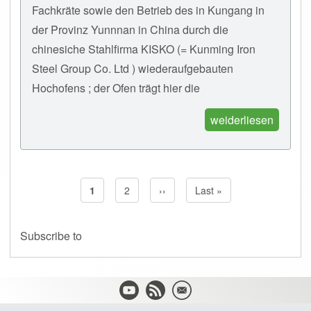
Fachkräte sowie den Betrieb des in Kungang in
der Provinz Yunnnan in China durch die
chinesiche Stahlfirma KISKO (= Kunming Iron
Steel Group Co. Ltd ) wiederaufgebauten
Hochofens ; der Ofen trägt hier die
weiderliesen
Current page
1
Page
2
Next page
››
Last page
Last »
Pagination
Subscribe to