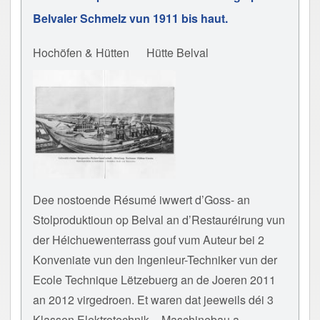
Belvaler Schmelz vun 1911 bis haut.
Hochöfen & Hütten
Hütte Belval
Dee nostoende Résumé iwwert d’Goss- an
Stolproduktioun op Belval an d’Restauréirung vun
der Héichuewenterrass gouf vum Auteur bei 2
Konveniate vun den Ingenieur-Techniker vun der
Ecole Technique Lëtzebuerg an de Joeren 2011
an 2012 virgedroen. Et waren dat jeeweils déi 3
Klassen Elektrotechnik – Maschinebau a