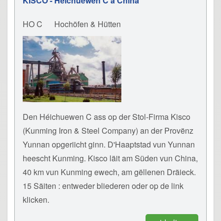
KISCO - Héichuewen C a China
HO C
Hochöfen & Hütten
Den Héichuewen C ass op der Stol-Firma Kisco
(Kunming Iron & Steel Company) an der Provënz
Yunnan opgeriicht ginn. D'Haaptstad vun Yunnan
heescht Kunming. Kisco läit am Süden vun China,
40 km vun Kunming ewech, am gëllenen Dräieck.
15 Säiten : entweder bliederen oder op de link
klicken.