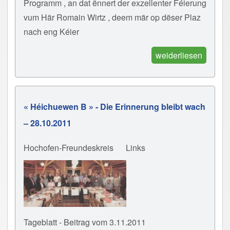
Programm , an dat ënnert der exzellenter Féierung
vum Här Romain Wirtz , deem mär op dëser Plaz
nach eng Kéier
weiderliesen
« Héichuewen B » - Die Erinnerung bleibt wach
– 28.10.2011
Hochofen-Freundeskreis
Links
Tageblatt - Beitrag vom 3.11.2011