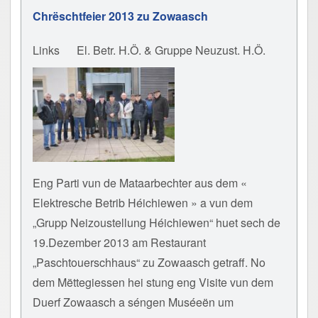
Chrëschtfeier 2013 zu Zowaasch
Links
El. Betr. H.Ö. & Gruppe Neuzust. H.Ö.
Eng Parti vun de Mataarbechter aus dem «
Elektresche Betrib Héichiewen » a vun dem
„Grupp Neizoustellung Héichiewen“ huet sech de
19.Dezember 2013 am Restaurant
„Paschtouerschhaus“ zu Zowaasch getraff. No
dem Mëttegiessen hei stung eng Visite vun dem
Duerf Zowaasch a séngen Muséeën um