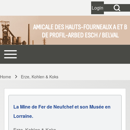
Open Search Bl
Login
User account 
Open login dial
AMICALE DES HAUTS-FOURNEAUX A ET B
DE PROFIL-ARBED ESCH / BELVAL
Search
Toggle main menu
Main navigation
Close search
Home
Erze, Kohlen & Koks
Breadcrumb
La Mine de Fer de Neufchef et son Musée en
Lorraine.
Erze, Kohlen & Koks