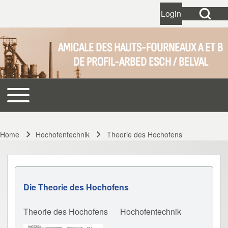
Open Search Bl
Login
User account 
Open login dial
AMICALE DES HAUTS-FOURNEAUX A ET B
DE PROFIL-ARBED ESCH / BELVAL
Search
Toggle main menu
Main navigation
Close search
Home
Hochofentechnik
Theorie des Hochofens
Breadcrumb
Die Theorie des Hochofens
Theorie des Hochofens
Hochofentechnik