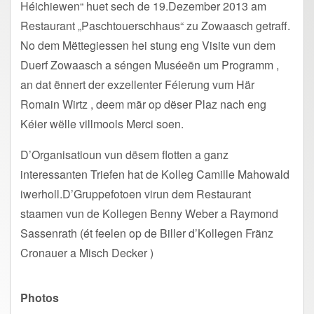
Héichiewen“ huet sech de 19.Dezember 2013 am
Restaurant „Paschtouerschhaus“ zu Zowaasch getraff.
No dem Mëttegiessen hei stung eng Visite vun dem
Duerf Zowaasch a séngen Muséeën um Programm ,
an dat ënnert der exzellenter Féierung vum Här
Romain Wirtz , deem mär op dëser Plaz nach eng
Kéier wëlle villmools Merci soen.
D’Organisatioun vun dësem flotten a ganz
interessanten Triefen hat de Kolleg Camille Mahowald
iwerholl.D’Gruppefotoen virun dem Restaurant
staamen vun de Kollegen Benny Weber a Raymond
Sassenrath (ét feelen op de Biller d’Kollegen Fränz
Cronauer a Misch Decker )
Photos