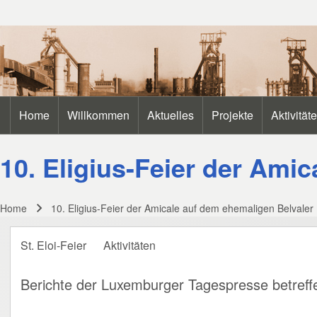
Search
Home
Willkommen
Aktuelles
Projekte
Aktivität
Main navigation
Close search
10. Eligius-Feier der Ami
Home
10. Eligius-Feier der Amicale auf dem ehemaligen Belvale
Breadcrumb
St. Eloi-Feier
Aktivitäten
Berichte der Luxemburger Tagespresse betreffe