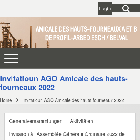
Open Search Bl
Login
User account 
Open login dial
AMICALE DES HAUTS-FOURNEAUX A ET B
DE PROFIL-ARBED ESCH / BELVAL
Search
Toggle main menu
Main navigation
Close search
Invitatioun AGO Amicale des hauts-
fourneaux 2022
Home
Invitatioun AGO Amicale des hauts-fourneaux 2022
Breadcrumb
Generalversammlungen
Aktivitäten
Invitation à l'Assemblée Générale Ordinaire 2022 de