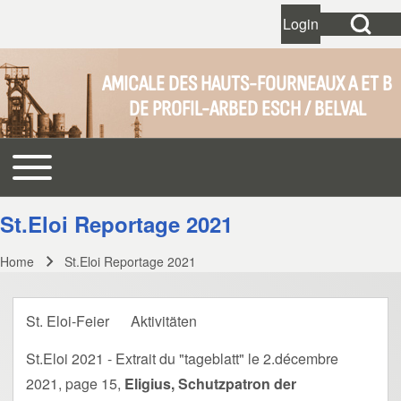
Open Search Bl
Login
User account 
Open login dial
AMICALE DES HAUTS-FOURNEAUX A ET B
DE PROFIL-ARBED ESCH / BELVAL
Search
Toggle main menu
Main navigation
Close search
St.Eloi Reportage 2021
Home
St.Eloi Reportage 2021
Breadcrumb
St. Eloi-Feier
Aktivitäten
St.Eloi 2021 - Extrait du "tageblatt" le 2.décembre
2021, page 15,
Eligius, Schutzpatron der