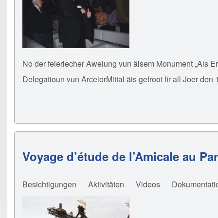
No der feierlecher Aweiung vun äisem Monument „Als Erë
Delegatioun vun ArcelorMittal äis gefroot fir all Joer de
Voyage d’étude de l’Amicale au P
Besichtigungen
Aktivitäten
Videos
Dokumentati