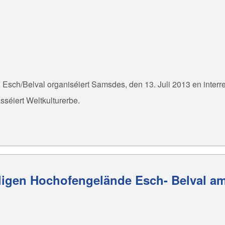
Esch/Belval organiséiert Samsdes, den 13. Juli 2013 en interr
sséiert Weltkulturerbe.
aligen Hochofengelände Esch- Belval am