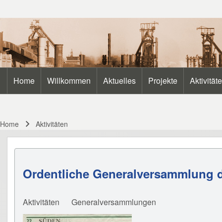
Search
Home
Willkommen
Aktuelles
Projekte
Aktivität
Main navigation
Close search
Home
Aktivitäten
Breadcrumb
Ordentliche Generalversammlung 
Aktivitäten
Generalversammlungen