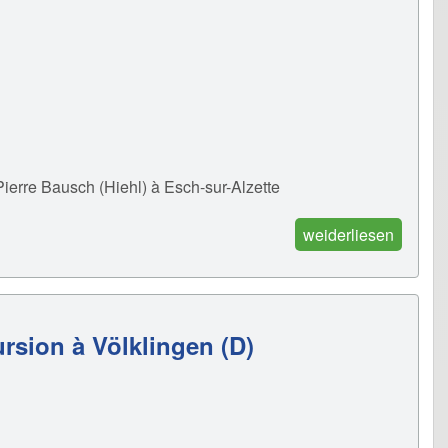
Pierre Bausch (Hiehl) à Esch-sur-Alzette
weiderliesen
ursion à Völklingen (D)