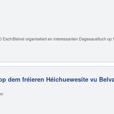
D Esch/Belval organiséiert en interessanten Dagesausfluch op 
 op dem fréieren Héichuewesite vu Belva
en