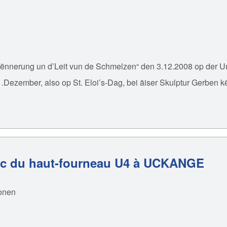
nnerung un d’Leit vun de Schmelzen“ den 3.12.2008 op der Univ
n 1.Dezember, also op St. Eloi’s-Dag, bei äiser Skulptur Gerben 
arc du haut-fourneau U4 à UCKANGE
onen