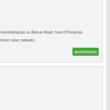
ersitéitsplaz vu Belval-West, huet d’Personal-
kënnen néier zeleeën.
weiderliesen