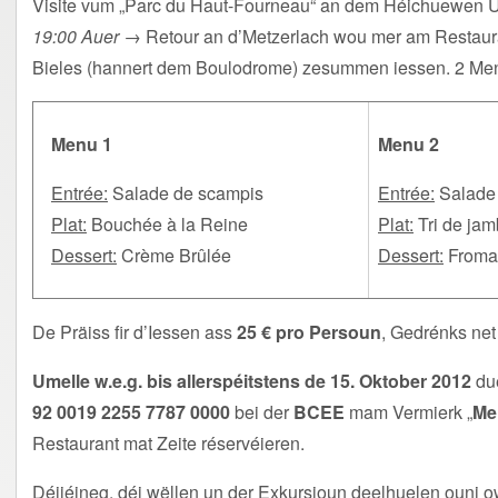
Visite vum „Parc du Haut-Fourneau“ an dem Héichuewen 
19:00 Auer
→ Retour an d’Metzerlach wou mer am Restaur
Bieles (hannert dem Boulodrome) zesummen iessen. 2 Men
Menu 1
Menu 2
Entrée:
Salade de scampis
Entrée:
Salade 
Plat:
Bouchée à la Reine
Plat:
Tri de jamb
Dessert:
Crème Brûlée
Dessert:
Fromage
De Präiss fir d’Iessen ass
25 € pro Persoun
, Gedrénks net
Umelle w.e.g. bis allerspéitstens de 15. Oktober 2012
due
92 0019 2255 7787 0000
bei der
BCEE
mam Vermierk „
Me
Restaurant mat Zeite réservéieren.
Déijéineg, déi wëllen un der Exkursioun deelhuelen ouni o