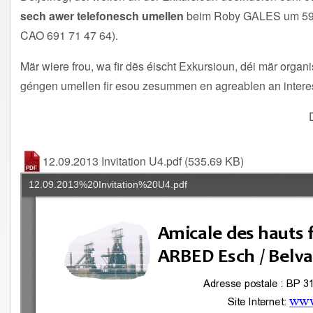
sech awer telefonesch umellen
beim Roby GALES um 59 
CAO 691 71 47 64).
Mär wiere frou, wa fir dës éischt Exkursioun, déi mär orga
géngen umellen fir esou zesummen en agreablen an inter
12.09.2013 Invitation U4.pdf
(535.69 KB)