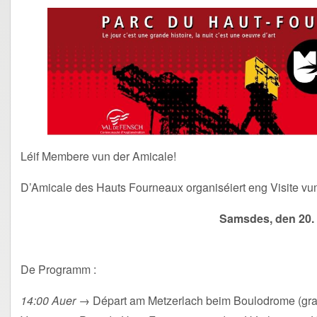
Léif Membere vun der Amicale!
D’Amicale des Hauts Fourneaux organiséiert eng Visite v
Samsdes, den 20.
De Programm :
14:00 Auer
→ Départ am Metzerlach beim Boulodrome (grat