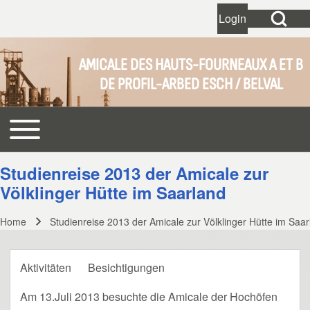
Open Search Bl
Login
User account 
Open login dial
AMICALE DES HAUTS-FOURNEAUX A ET B
DE PROFIL-ARBED ESCH / BELVAL
Search
Toggle main menu
Main navigation
Close search
Studienreise 2013 der Amicale zur
Völklinger Hütte im Saarland
Home
Studienreise 2013 der Amicale zur Völklinger Hütte im Saa
Breadcrumb
Aktivitäten
Besichtigungen
Am 13.Juli 2013 besuchte die Amicale der Hochöfen