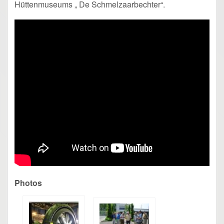
Hüttenmuseums „ De Schmelzaarbechter“.
Photos