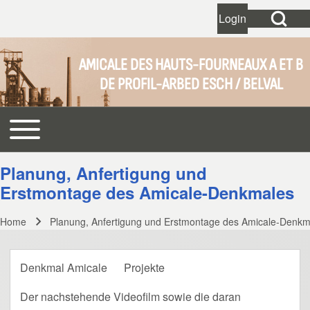
Open Search Bl
Login
User account 
Open login dial
AMICALE DES HAUTS-FOURNEAUX A ET B
DE PROFIL-ARBED ESCH / BELVAL
Search
Toggle main menu
Main navigation
Close search
Planung, Anfertigung und
Erstmontage des Amicale-Denkmales
Home
Planung, Anfertigung und Erstmontage des Amicale-Denkm
Breadcrumb
Denkmal Amicale
Projekte
Der nachstehende Videofilm sowie die daran