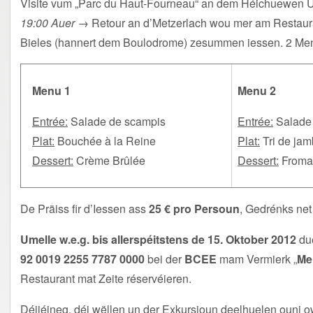
Visite vum „Parc du Haut-Fourneau“ an dem Héichuewen 
19:00 Auer
→ Retour an d’Metzerlach wou mer am Restaur
Bieles (hannert dem Boulodrome) zesummen iessen. 2 Men
Menu 1
Menu 2
Entrée:
Salade de scampis
Entrée:
Salade 
Plat:
Bouchée à la Reine
Plat:
Tri de jamb
Dessert:
Crème Brûlée
Dessert:
Fromage
De Präiss fir d’Iessen ass
25 € pro Persoun
, Gedrénks net
Umelle w.e.g. bis allerspéitstens de 15. Oktober 2012
due
92 0019 2255 7787 0000
bei der
BCEE
mam Vermierk „
Me
Restaurant mat Zeite réservéieren.
Déijéineg, déi wëllen un der Exkursioun deelhuelen ouni o