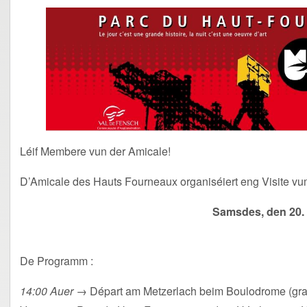
Léif Membere vun der Amicale!
D’Amicale des Hauts Fourneaux organiséiert eng Visite v
Samsdes, den 20.
De Programm :
14:00 Auer
→ Départ am Metzerlach beim Boulodrome (grat