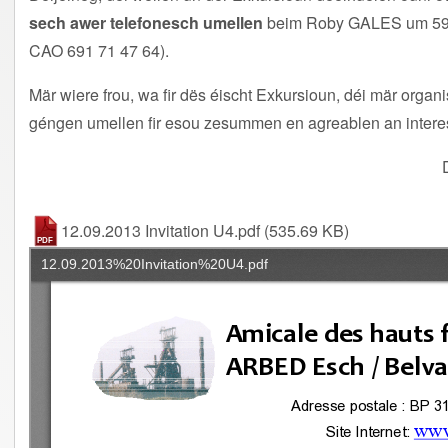
sech awer telefonesch umellen
beim Roby GALES um 59 
CAO 691 71 47 64).
Mär wiere frou, wa fir dës éischt Exkursioun, déi mär orga
géngen umellen fir esou zesummen en agreablen an inter
12.09.2013 Invitation U4.pdf
(535.69 KB)