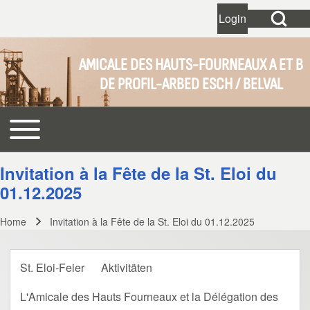
Open Search Bl
Login
User account 
Open login dial
AMICALE DES HAUTS-FOURNEAUX A ET B
DE PROFIL-ARBED ESCH / BELVAL
Search
Toggle main menu
Main navigation
Close search
Invitation à la Fête de la St. Eloi du
01.12.2025
Home
Invitation à la Fête de la St. Eloi du 01.12.2025
Breadcrumb
St. Eloi-Feier
Aktivitäten
L'Amicale des Hauts Fourneaux et la Délégation des