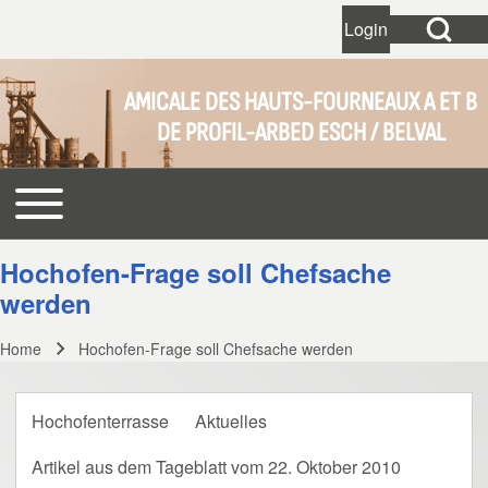
Open Search Bl
Login
User account 
Open login dial
AMICALE DES HAUTS-FOURNEAUX A ET B
DE PROFIL-ARBED ESCH / BELVAL
Search
Toggle main menu
Main navigation
Close search
Hochofen-Frage soll Chefsache
werden
Home
Hochofen-Frage soll Chefsache werden
Breadcrumb
Hochofenterrasse
Aktuelles
Artikel aus dem Tageblatt vom 22. Oktober 2010