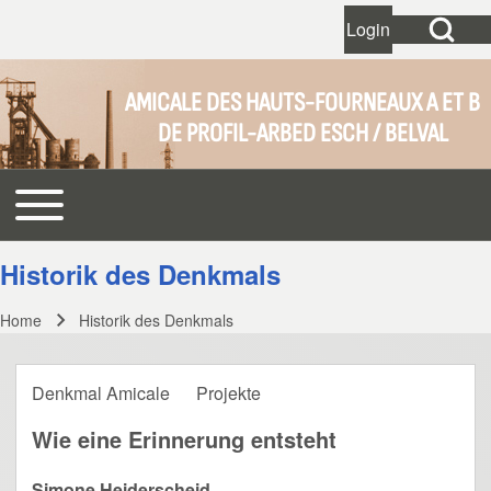
Open Search Bl
Login
User account 
Open login dial
AMICALE DES HAUTS-FOURNEAUX A ET B
DE PROFIL-ARBED ESCH / BELVAL
Search
Toggle main menu
Main navigation
Close search
Historik des Denkmals
Home
Historik des Denkmals
Breadcrumb
Denkmal Amicale
Projekte
Wie eine Erinnerung entsteht
Simone Heiderscheid