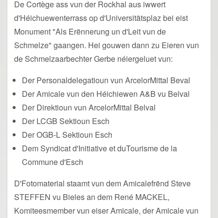
De Cortège ass vun der Rockhal aus iwwert
d'Héichuewenterrass op d'Universitätsplaz bei eist
Monument "Als Erënnerung un d'Leit vun de
Schmelze" gaangen. Hei gouwen dann zu Eieren vun
de Schmelzaarbechter Gerbe néiergeluet vun:
Der Personaldelegatioun vun ArcelorMittal Beval
Der Amicale vun den Héichiewen A&B vu Belval
Der Direktioun vun ArcelorMittal Belval
Der LCGB Sektioun Esch
Der OGB-L Sektioun Esch
Dem Syndicat d'Initiative et duTourisme de la
Commune d'Esch
D'Fotomaterial staamt vun dem Amicalefrënd Steve
STEFFEN vu Bieles an dem René MACKEL,
Komiteesmember vun eiser Amicale, der Amicale vun