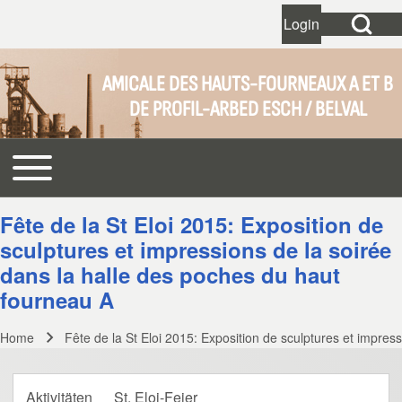
Open Search Bl
Login
User account 
Open login dial
AMICALE DES HAUTS-FOURNEAUX A ET B
DE PROFIL-ARBED ESCH / BELVAL
Search
Toggle main menu
Main navigation
Close search
Fête de la St Eloi 2015: Exposition de
sculptures et impressions de la soirée
dans la halle des poches du haut
fourneau A
Home
Fête de la St Eloi 2015: Exposition de sculptures et impres
Breadcrumb
Aktivitäten
St. Eloi-Feier