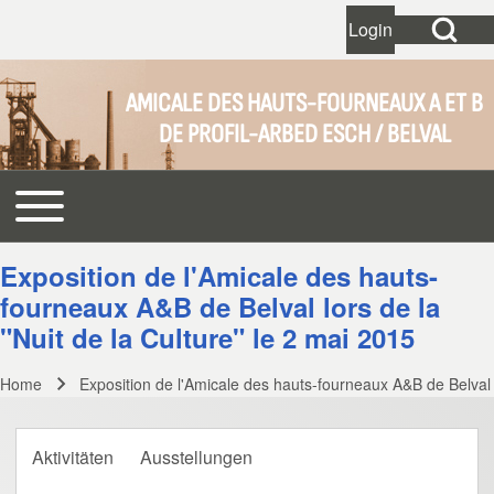
Open Search Bl
Login
User account 
Open login dial
AMICALE DES HAUTS-FOURNEAUX A ET B
DE PROFIL-ARBED ESCH / BELVAL
Search
Toggle main menu
Main navigation
Close search
Exposition de l'Amicale des hauts-
fourneaux A&B de Belval lors de la
"Nuit de la Culture" le 2 mai 2015
Home
Exposition de l'Amicale des hauts-fourneaux A&B de Belval l
Breadcrumb
Aktivitäten
Ausstellungen