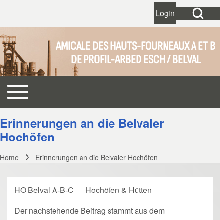
Open Search Bl
Login
User account 
Open login dial
AMICALE DES HAUTS-FOURNEAUX A ET B
DE PROFIL-ARBED ESCH / BELVAL
Search
Toggle main menu
Main navigation
Close search
Erinnerungen an die Belvaler
Hochöfen
Home
Erinnerungen an die Belvaler Hochöfen
Breadcrumb
HO Belval A-B-C
Hochöfen & Hütten
Der nachstehende Beitrag stammt aus dem