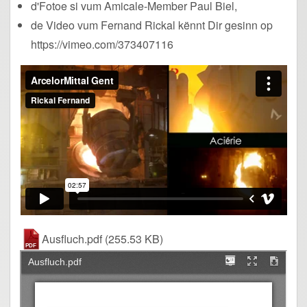
d'Fotoe si vum Amicale-Member Paul Biel,
de Video vum Fernand Rickal kënnt Dir gesinn op
https://vimeo.com/373407116
Ausfluch.pdf
(255.53 KB)