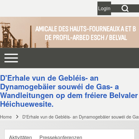
Open Search Bl
Login
User account 
Open login dial
AMICALE DES HAUTS-FOURNEAUX A ET B
DE PROFIL-ARBED ESCH / BELVAL
Search
Toggle main menu
Main navigation
Close search
D'Erhale vun de Gebléis- an
Dynamogebäier souwéi de Gas- a
Wandleitungen op dem fréiere Belvaler
Héichuewesite.
Home
D'Erhale vun de Gebléis- an Dynamogebäier souwéi de Gas
Breadcrumb
Aktivitäten
Pressekonferenzen