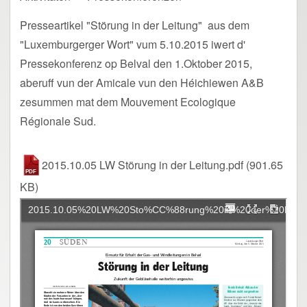
Presseartikel "Störung in der Leitung" aus dem
"Luxemburgerger Wort" vum 5.10.2015 iwert d'
Pressekonferenz op Belval den 1.Oktober 2015,
aberuff vun der Amicale vun den Héichiewen A&B
zesummen mat dem Mouvement Ecologique
Régionale Sud.
2015.10.05 LW Störung in der Leitung.pdf
(901.65
KB)