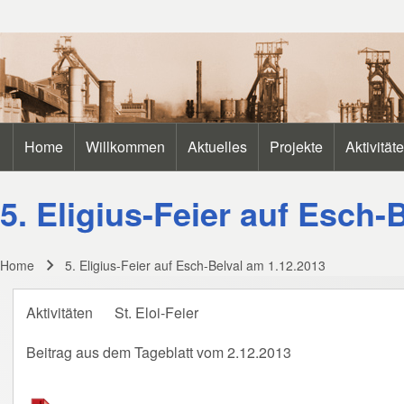
Search
Home
Willkommen
Aktuelles
Projekte
Aktivität
Main navigation
Close search
5. Eligius-Feier auf Esch-
Home
5. Eligius-Feier auf Esch-Belval am 1.12.2013
Breadcrumb
Aktivitäten
St. Eloi-Feier
Beitrag aus dem Tageblatt vom 2.12.2013